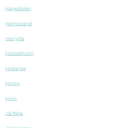
Härjedalen
Härnösand
Härryda
Hässleholm
Höganäs
Hörby
Höör
Järfälla