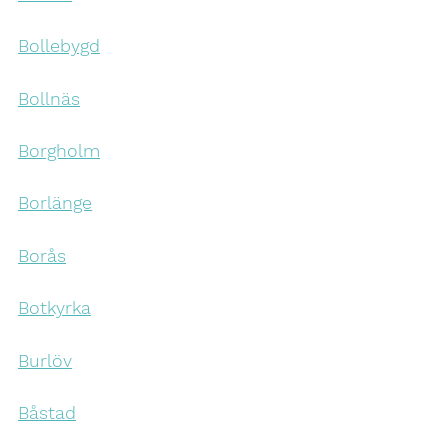
Bollebygd
Bollnäs
Borgholm
Borlänge
Borås
Botkyrka
Burlöv
Båstad