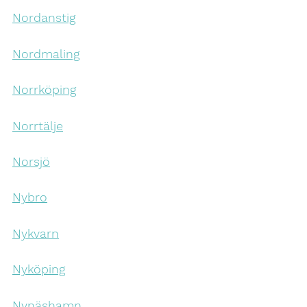
Nordanstig
Nordmaling
Norrköping
Norrtälje
Norsjö
Nybro
Nykvarn
Nyköping
Nynäshamn