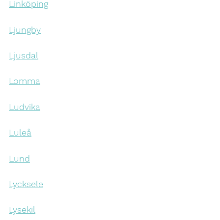
Linköping
Ljungby
Ljusdal
Lomma
Ludvika
Luleå
Lund
Lycksele
Lysekil