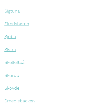
Sigtuna
Simrishamn
Sjöbo
Skara
Skellefteå
Skurup
Skövde
Smedjebacken