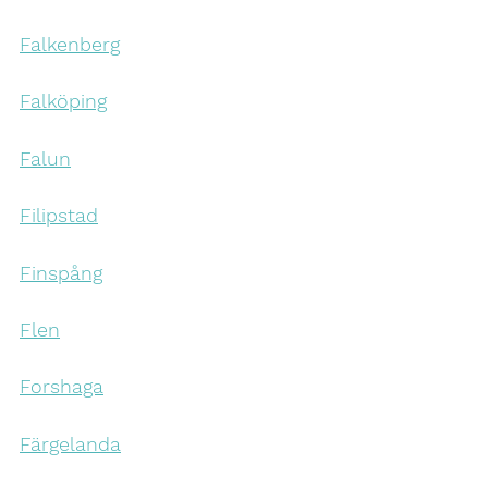
Falkenberg
Falköping
Falun
Filipstad
Finspång
Flen
Forshaga
Färgelanda