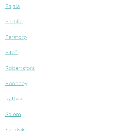
Pajala
Partille
Perstorp
Piteå
Robertsfors
Ronneby
Rättvik
Salem
Sandviken