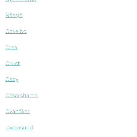
Nässjö
Ockelbo
Orsa
Orust
Osby
Oskarshamn
Ovanåker
Oxelösund