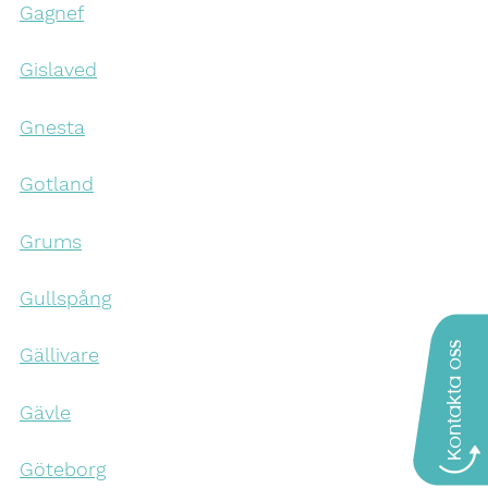
Gagnef
Gislaved
Gnesta
Gotland
Grums
Gullspång
Kontakta oss
Gällivare
Gävle
Göteborg