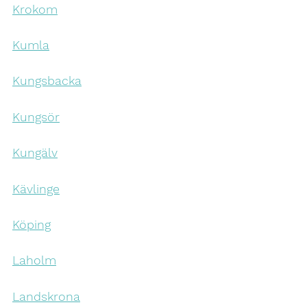
Krokom
Kumla
Kungsbacka
Kungsör
Kungälv
Kävlinge
Köping
Laholm
Landskrona