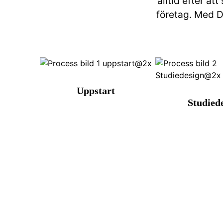
alltid efter at
företag. Med D
Uppstart
Studied