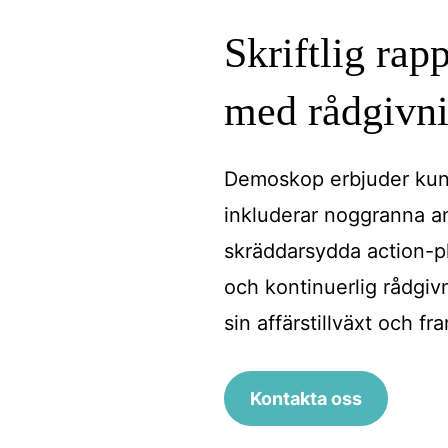
Skriftlig ra
med rådgivn
Demoskop erbjuder kun
inkluderar noggranna an
skräddarsydda action-p
och kontinuerlig rådgiv
sin affärstillväxt och f
Kontakta oss