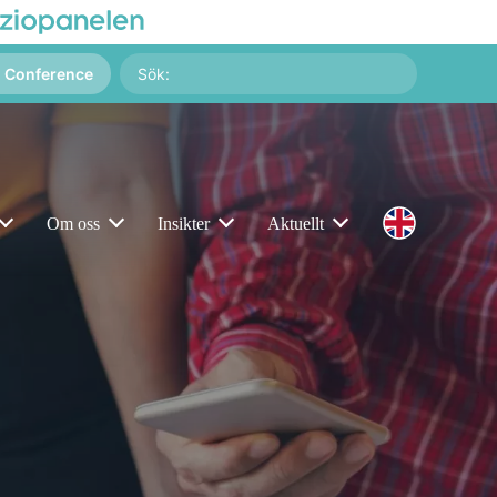
Sök
g Conference
på:
Om oss
Insikter
Aktuellt