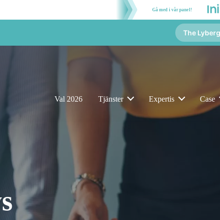
Gå med i vår panel!
The Lyber
Val 2026
Tjänster
Expertis
Case
s