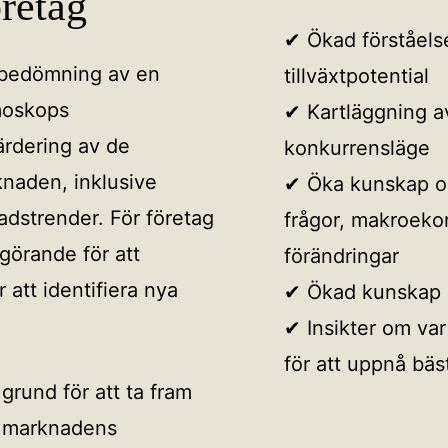
retag
✔︎ Ökad förståel
 bedömning av en
tillväxtpotential
moskops
✔︎ Kartläggning 
ärdering av de
konkurrensläge
knaden, inklusive
✔︎ Öka kunskap o
dstrender. För företag
frågor, makroeko
görande för att
förändringar
 att identifiera nya
✔︎ Ökad kunskap o
✔︎ Insikter om var
för att uppnå bäs
grund för att ta fram
ll marknadens