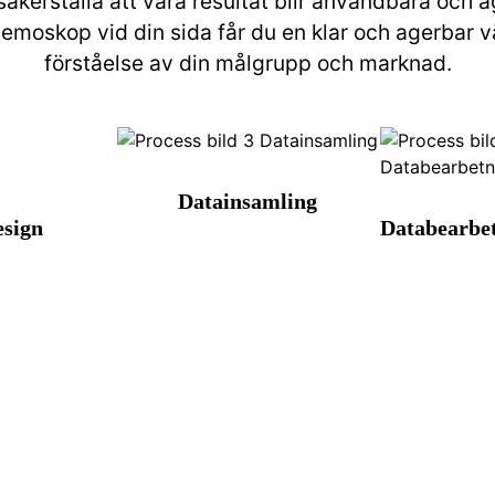
t säkerställa att våra resultat blir användbara och a
emoskop vid din sida får du en klar och agerbar väg
förståelse av din målgrupp och marknad.
Datainsamling
esign
Databearbet