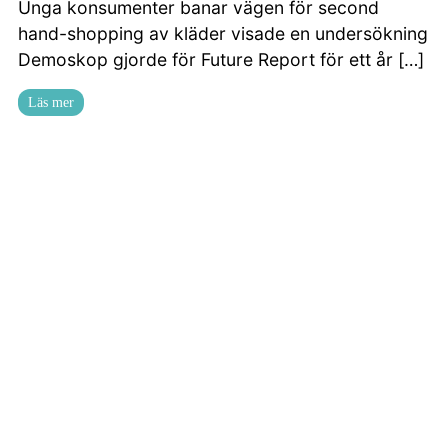
Unga konsumenter banar vägen för second
hand-shopping av kläder visade en undersökning
Demoskop gjorde för Future Report för ett år […]
Läs mer
Digital mätbarhet, en översikt
29 maj 2020
Under 2019 lanserade Expertteam Mediekvalité,