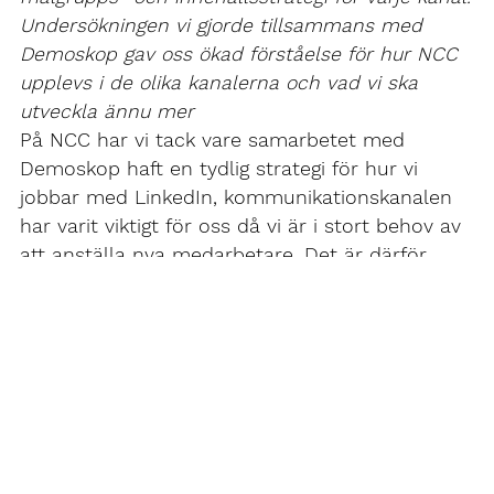
Undersökningen vi gjorde tillsammans med
Demoskop gav oss ökad förståelse för hur NCC
upplevs i de olika kanalerna och vad vi ska
utveckla ännu mer
På NCC har vi tack vare samarbetet med
Demoskop haft en tydlig strategi för hur vi
jobbar med LinkedIn, kommunikationskanalen
har varit viktigt för oss då vi är i stort behov av
att anställa nya medarbetare. Det är därför
glädjande att så många är intresserade av vårt
bolag, vill se vad vi gör i vår bransch och att vi
nu nått 178 000 följare.
NCC finns på LinkedIn för att bygga vårt
varumärke som arbetsgivare och för att visa
vad vi gör för att attrahera nya medarbetare –
men också för att visa nya tjänster inom vårt