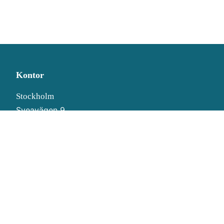
Kontor
Stockholm
Sveavägen 9
SE-111 57 Stockholm
Göteborg
Östra Hamngatan 41-43
SE-411 10 Göteborg
Kontakt
Tele:
+46 (0)8-506 455 00
(mån-fre 8:30-17:00)