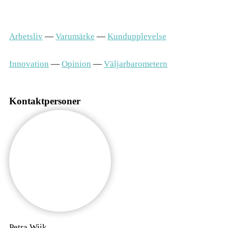
Kontakta oss
Arbetsliv
—
Varumärke
—
Kundupplevelse
Innovation
—
Opinion
—
Väljarbarometern
Kontaktpersoner
Petra Wiik