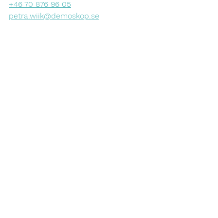
+46 70 876 96 05
petra.wiik@demoskop.se
Kontor
Stockholm
Sveavägen 9
SE-111 57 Stockholm
Göteborg
Östra Hamngatan 41-43
SE-411 10 Göteborg