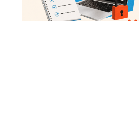
Demoskop i Qvintensen – om AI
och framtidens
undersökningsbransch
1 juli 2026
Spelreglerna ritas om när svenskarna i allt
högre utsträckning letar sig bort från det
optimerade flödet. Vi har kartlagt
allmänhetens attityder till det digitala bruset
Ta del av sex skarpa insikter om svenskarna
syn på kommunikation, personaliserad
reklam och skiftet mot det mellanmänskliga