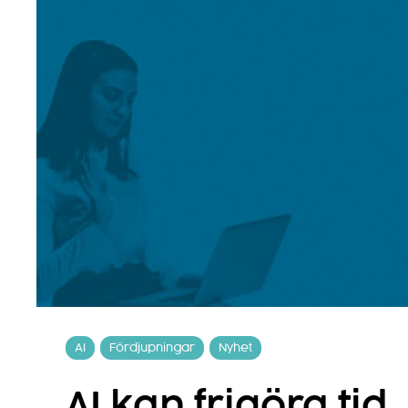
AI
Fördjupningar
Nyhet
AI kan frigöra ti