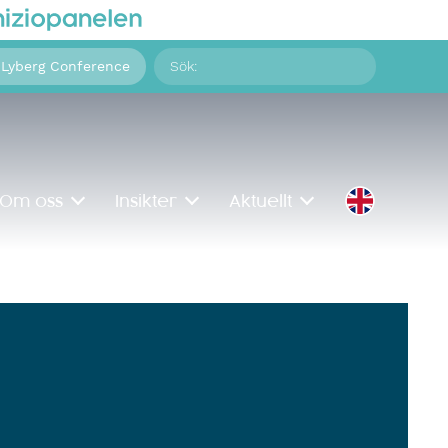
Sök
 Lyberg Conference
på:
Om oss
Insikter
Aktuellt