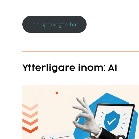
Läs spaningen här
Ytterligare inom: AI