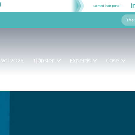
Gå med i vår panel!
The
Val 2026
Tjänster
Expertis
Case