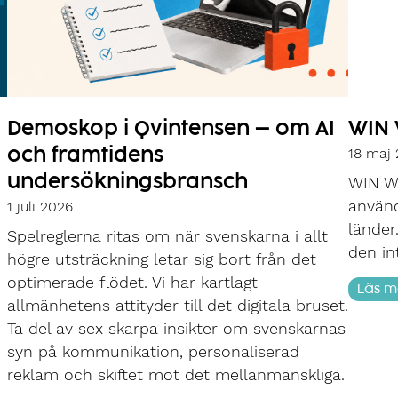
Demoskop i Qvintensen – om AI
WIN 
18 maj
och framtidens
undersökningsbransch
WIN Wo
använd
1 juli 2026
länder
Spelreglerna ritas om när svenskarna i allt
den in
högre utsträckning letar sig bort från det
optimerade flödet. Vi har kartlagt
Läs m
allmänhetens attityder till det digitala bruset.
Ta del av sex skarpa insikter om svenskarnas
syn på kommunikation, personaliserad
reklam och skiftet mot det mellanmänskliga.