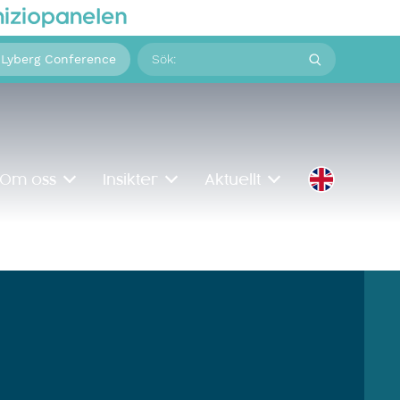
Sök
 Lyberg Conference
på:
Om oss
Insikter
Aktuellt