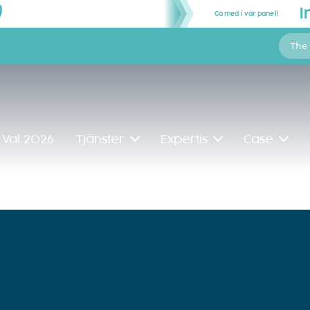
Gå med i vår panel!
The
Val 2026
Tjänster
Expertis
Case