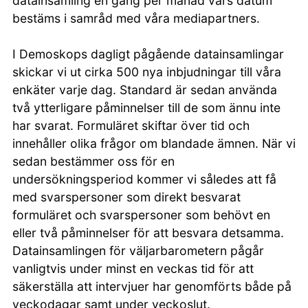
datainsamling en gång per månad vars datum
bestäms i samråd med våra mediapartners.
I Demoskops dagligt pågående datainsamlingar
skickar vi ut cirka 500 nya inbjudningar till våra
enkäter varje dag. Standard är sedan använda
två ytterligare påminnelser till de som ännu inte
har svarat. Formuläret skiftar över tid och
innehåller olika frågor om blandade ämnen. När vi
sedan bestämmer oss för en
undersökningsperiod kommer vi således att få
med svarspersoner som direkt besvarat
formuläret och svarspersoner som behövt en
eller två påminnelser för att besvara detsamma.
Datainsamlingen för väljarbarometern pågår
vanligtvis under minst en veckas tid för att
säkerställa att intervjuer har genomförts både på
veckodagar samt under veckoslut.