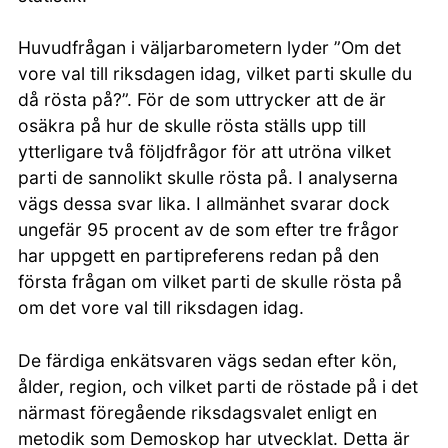
Huvudfrågan i väljarbarometern lyder ”Om det
vore val till riksdagen idag, vilket parti skulle du
då rösta på?”. För de som uttrycker att de är
osäkra på hur de skulle rösta ställs upp till
ytterligare två följdfrågor för att utröna vilket
parti de sannolikt skulle rösta på. I analyserna
vägs dessa svar lika. I allmänhet svarar dock
ungefär 95 procent av de som efter tre frågor
har uppgett en partipreferens redan på den
första frågan om vilket parti de skulle rösta på
om det vore val till riksdagen idag.
De färdiga enkätsvaren vägs sedan efter kön,
ålder, region, och vilket parti de röstade på i det
närmast föregående riksdagsvalet enligt en
metodik som Demoskop har utvecklat. Detta är