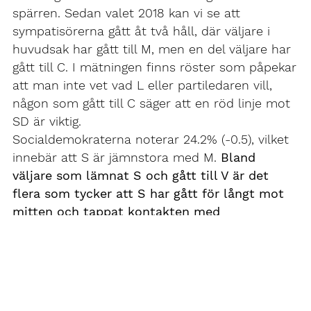
spärren. Sedan valet 2018 kan vi se att
sympatisörerna gått åt två håll, där väljare i
huvudsak har gått till M, men en del väljare har
gått till C. I mätningen finns röster som påpekar
att man inte vet vad L eller partiledaren vill,
någon som gått till C säger att en röd linje mot
SD är viktig.
Socialdemokraterna noterar 24.2% (-0.5), vilket
innebär att S är jämnstora med M.
Bland
väljare som lämnat S och gått till V är det
flera som tycker att S har gått för långt mot
mitten och tappat kontakten med
arbetarrörelsen.
Vänsterpartiet ligger still på
9,3% (-0.1), vilket är över valresultatet på 8.0%.
Miljöpartiet ligger kvar under spärren 3.1% (-0.4)
och valet av Märta Stenevi som nytt språkrör i
slutet av januari har inte givit något avtryck i