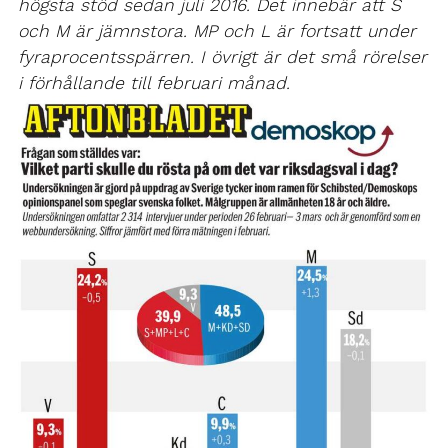
högsta stöd sedan juli 2016. Det innebär att S
och M är jämnstora. MP och L är fortsatt under
fyraprocentsspärren. I övrigt är det små rörelser
i förhållande till februari månad.