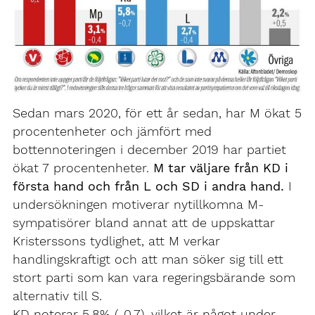
Sedan mars 2020, för ett år sedan, har M ökat 5
procentenheter och jämfört med
bottennoteringen i december 2019 har partiet
ökat 7 procentenheter.
M tar väljare från KD i
första hand och från L och SD i andra hand.
I
undersökningen motiverar nytillkomna M-
sympatisörer bland annat att de uppskattar
Kristerssons tydlighet, att M verkar
handlingskraftigt och att man söker sig till ett
stort parti som kan vara regeringsbärande som
alternativ till S.
KD noterar 5,8% (-0,7), vilket är något under