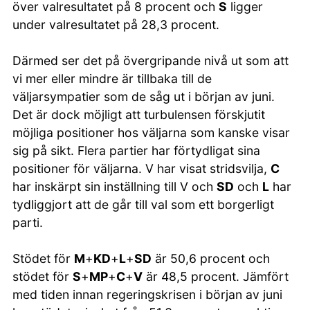
över valresultatet på 8 procent och
S
ligger
under valresultatet på 28,3 procent.
Därmed ser det på övergripande nivå ut som att
vi mer eller mindre är tillbaka till de
väljarsympatier som de såg ut i början av juni.
Det är dock möjligt att turbulensen förskjutit
möjliga positioner hos väljarna som kanske visar
sig på sikt. Flera partier har förtydligat sina
positioner för väljarna. V har visat stridsvilja,
C
har inskärpt sin inställning till V och
SD
och
L
har
tydliggjort att de går till val som ett borgerligt
parti.
Stödet för
M
+
KD
+
L
+
SD
är 50,6 procent och
stödet för
S
+
MP
+
C
+
V
är 48,5 procent. Jämfört
med tiden innan regeringskrisen i början av juni