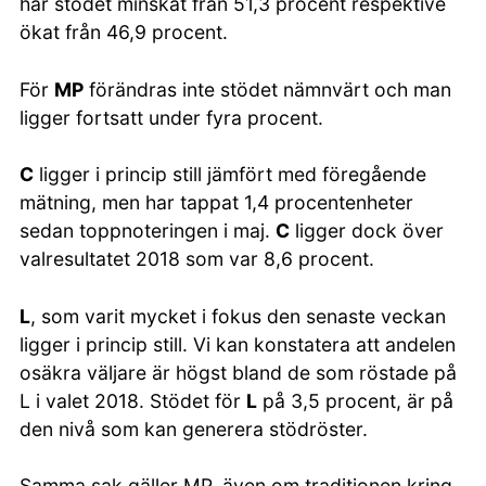
har stödet minskat från 51,3 procent respektive
ökat från 46,9 procent.
För
MP
förändras inte stödet nämnvärt och man
ligger fortsatt under fyra procent.
C
ligger i princip still jämfört med föregående
mätning, men har tappat 1,4 procentenheter
sedan toppnoteringen i maj.
C
ligger dock över
valresultatet 2018 som var 8,6 procent.
L
, som varit mycket i fokus den senaste veckan
ligger i princip still. Vi kan konstatera att andelen
osäkra väljare är högst bland de som röstade på
L i valet 2018. Stödet för
L
på 3,5 procent, är på
den nivå som kan generera stödröster.
Samma sak gäller MP, även om traditionen kring