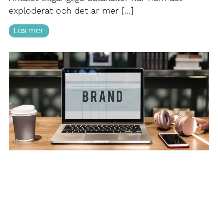
exploderat och det är mer […]
Läs mer
Hur mäter man varumärket online?
14 januari 2020
En av de vanligaste frågorna jag får handlar om
hur man ska mäta sitt varumärke online (även
om många använder […]