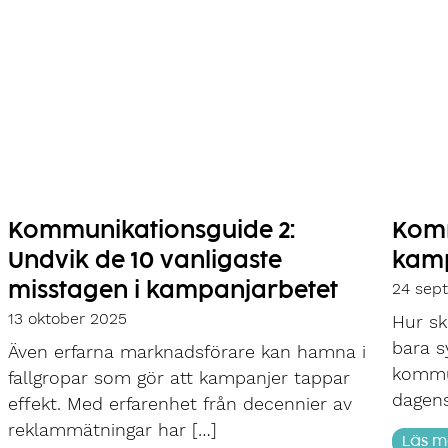
Kommunikationsguide 2:
Komm
Undvik de 10 vanligaste
kamp
24 sep
misstagen i kampanjarbetet
13 oktober 2025
Hur s
bara s
Även erfarna marknadsförare kan hamna i
kommun
fallgropar som gör att kampanjer tappar
dagens
effekt. Med erfarenhet från decennier av
reklammätningar har […]
Läs m