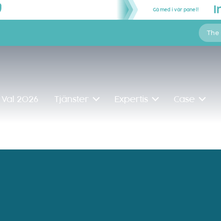
Gå med i vår panel!
The
Val 2026
Tjänster
Expertis
Case