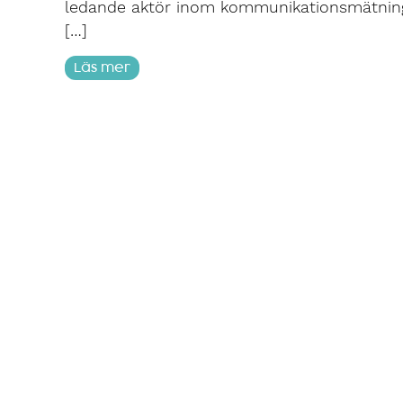
ledande aktör inom kommunikationsmätnin
[…]
Läs mer
Guide: Så får du humor att