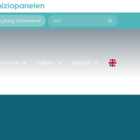
Sök
 Lyberg Conference
på:
Om oss
Insikter
Aktuellt