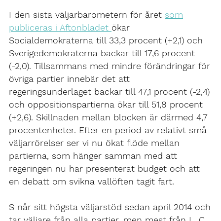
I den sista väljarbarometern för året
som
publiceras i Aftonbladet
ökar
Socialdemokraterna till 33,3 procent (+2,1) och
Sverigedemokraterna backar till 17,6 procent
(-2,0). Tillsammans med mindre förändringar för
övriga partier innebär det att
regeringsunderlaget backar till 47,1 procent (-2,4)
och oppositionspartierna ökar till 51,8 procent
(+2,6). Skillnaden mellan blocken är därmed 4,7
procentenheter. Efter en period av relativt små
väljarrörelser ser vi nu ökat flöde mellan
partierna, som hänger samman med att
regeringen nu har presenterat budget och att
en debatt om svikna vallöften tagit fart.
S når sitt högsta väljarstöd sedan april 2014 och
tar väljare från alla partier, men mest från L, C