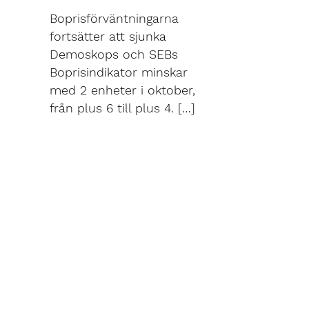
Boprisförväntningarna
fortsätter att sjunka
Demoskops och SEBs
Boprisindikator minskar
med 2 enheter i oktober,
från plus 6 till plus 4. […]
Läs mer
Kontor
Konta
Tele:
+46 (
Stockholm
(mån-fre 8
Sveavägen 9
SE-111 57 Stockholm