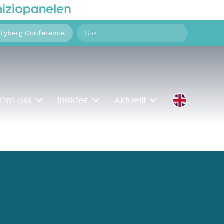
Sök
 Lyberg Conference
på:
Om oss
Insikter
Aktuellt