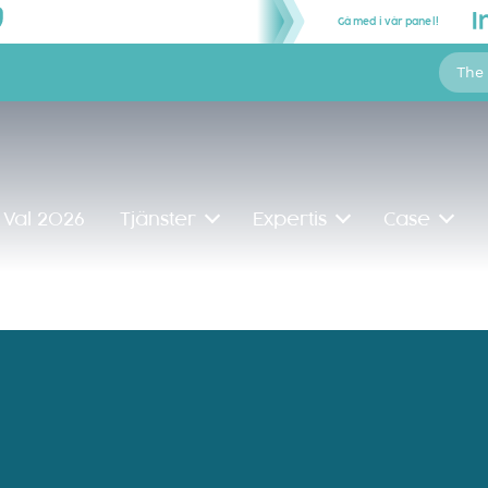
Gå med i vår panel!
The
Val 2026
Tjänster
Expertis
Case