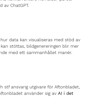
öd av ChatGPT.
hur data kan visualiseras med stöd av
n kan stöttas, bildgenereringen blir mer
alande med ett sammanhållet manér.
 stf ansvarig utgivare för Aftonbladet,
Aftonbladet använder sig av
AI i det