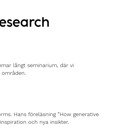
research
mmar långt seminarium, där vi
a områden.
forms. Hans föreläsning ”How generative
inspiration och nya insikter.