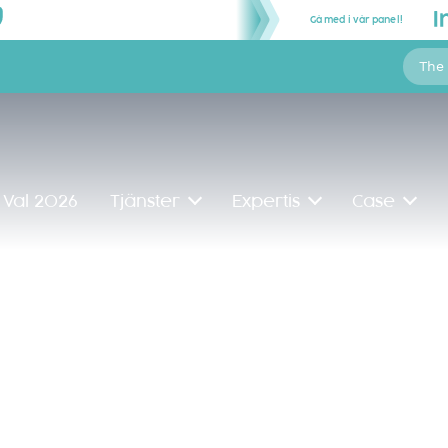
Gå med i vår panel!
The
Val 2026
Tjänster
Expertis
Case