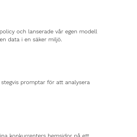
olicy och lanserade vår egen modell
en data i en säker miljö.
tegvis promptar för att analysera
ina konkurrenters hemsidor på ett