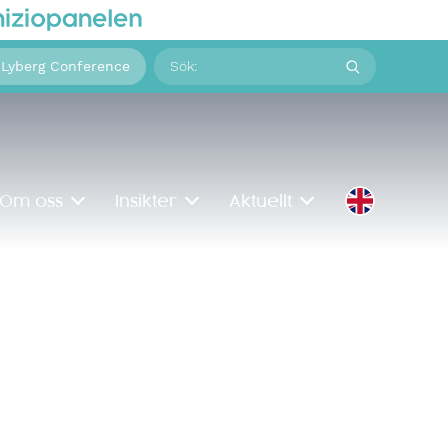
Sök
 Lyberg Conference
på:
Om oss
Insikter
Aktuellt