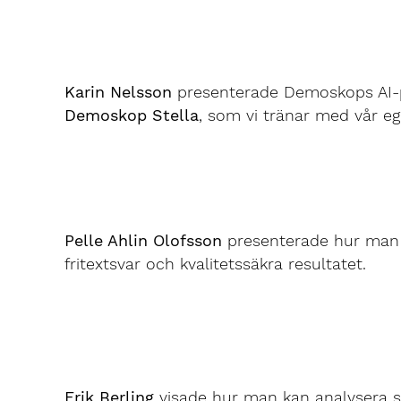
Karin Nelsson
presenterade Demoskops AI-p
Demoskop Stella
, som vi tränar med vår eg
Pelle Ahlin Olofsson
presenterade hur man s
fritextsvar och kvalitetssäkra resultatet.
Erik Berling
visade hur man kan analysera s