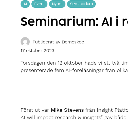
AI
Event
Nyhet
Seminarium
Seminarium: AI i 
Publicerat av
Demoskop
17 oktober 2023
Torsdagen den 12 oktober hade vi ett två ti
presenterade fem AI-föreläsningar från olik
Först ut var
Mike Stevens
från Insight Plat
AI will impact research & insights” gav både 