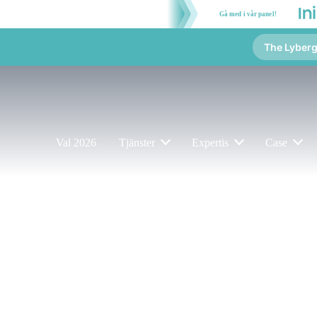
Gå med i vår panel!
The Lyber
Val 2026
Tjänster
Expertis
Case