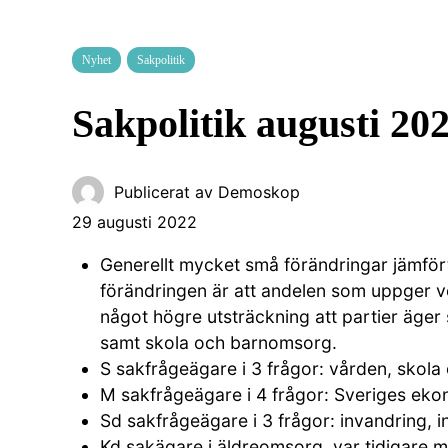
Nyhet
Sakpolitik
Sakpolitik augusti 20
Publicerat av
Demoskop
29 augusti 2022
Generellt mycket små förändringar jämfö
förändringen är att andelen som uppger ve
något högre utsträckning att partier äger
samt skola och barnomsorg.
S sakfrågeägare i 3 frågor: vården, skola
M sakfrågeägare i 4 frågor: Sveriges eko
Sd sakfrågeägare i 3 frågor: invandring, i
Kd sakägare i äldreomsorg, var tidigare 