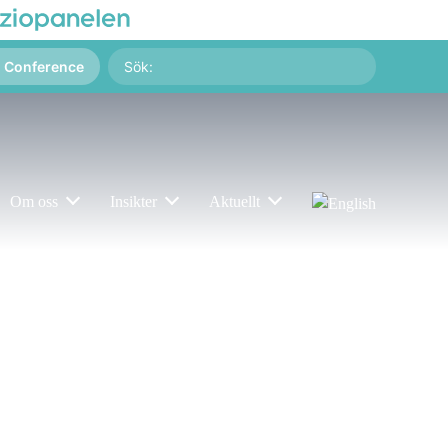
Sök
g Conference
på:
Om oss
Insikter
Aktuellt