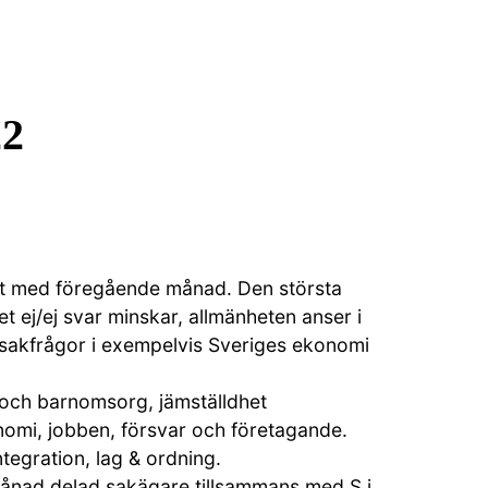
22
rt med föregående månad. Den största
t ej/ej svar minskar, allmänheten anser i
 sakfrågor i exempelvis Sveriges ekonomi
 och barnomsorg, jämställdhet
nomi, jobben, försvar och företagande.
ntegration, lag & ordning.
månad delad sakägare tillsammans med S i