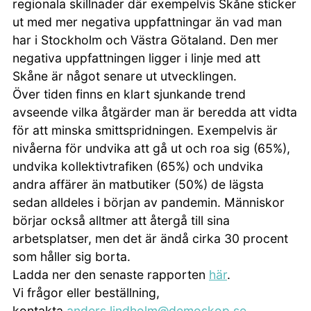
regionala skillnader där exempelvis Skåne sticker
ut med mer negativa uppfattningar än vad man
har i Stockholm och Västra Götaland. Den mer
negativa uppfattningen ligger i linje med att
Skåne är något senare ut utvecklingen.
Över tiden finns en klart sjunkande trend
avseende vilka åtgärder man är beredda att vidta
för att minska smittspridningen. Exempelvis är
nivåerna för undvika att gå ut och roa sig (65%),
undvika kollektivtrafiken (65%) och undvika
andra affärer än matbutiker (50%) de lägsta
sedan alldeles i början av pandemin. Människor
börjar också alltmer att återgå till sina
arbetsplatser, men det är ändå cirka 30 procent
som håller sig borta.
Ladda ner den senaste rapporten
här
.
Vi frågor eller beställning,
kontakta
anders.lindholm@demoskop.se