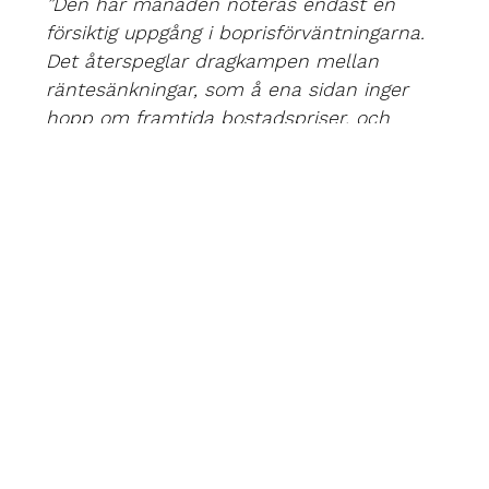
”Den här månaden noteras endast en
försiktig uppgång i boprisförväntningarna.
Det återspeglar dragkampen mellan
räntesänkningar, som å ena sidan inger
hopp om framtida bostadspriser, och
svaga konjunktursignaler som å andra
sidan håller tillbaka optimismen.
Riksbankens senaste räntebesked och
tydliga signal om att fler sänkningar står
för dörren talar för att optimismen inte
bara kan hålla i sig utan tillta närmaste
månaderna.”
”
Drygt var tredje hushåll uppger att de
endast har rörlig ränta på sitt bolån vilket
är den högsta notering som uppmätts i
Boprisindikatorns historia. Det innebär att
Riksbanken kommande sänkningar väntas