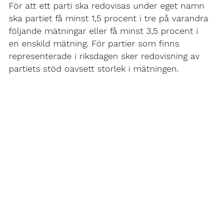
För att ett parti ska redovisas under eget namn
ska partiet få minst 1,5 procent i tre på varandra
följande mätningar eller få minst 3,5 procent i
en enskild mätning. För partier som finns
representerade i riksdagen sker redovisning av
partiets stöd oavsett storlek i mätningen.
Demoskop redovisar inte felmarginaler för sin
månadsvisa väljarbarometer då den inte
baseras på ett renodlat slumpmässigt
befolkningsurval. För att kunna förstå
förändringar i opinionen jämförs resultatet med
föregående mätningar och med hur stora
förändringar som statistiskt sett är vanliga. Tänk
på att stickprovsundersökningar är alltid
förknippade med osäkerhet.
Läs mer om hur vi
tänker här.