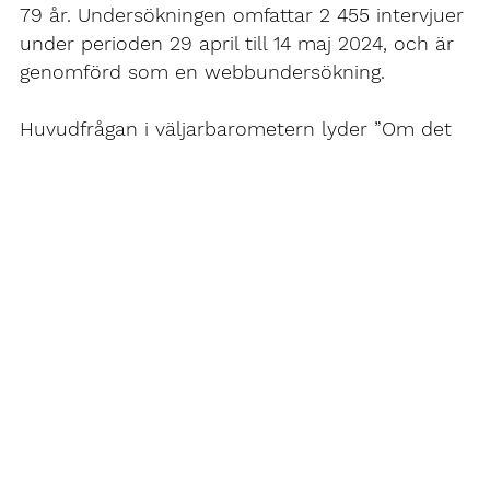
79 år. Undersökningen omfattar 2 455 intervjuer
under perioden 29 april till 14 maj 2024, och är
genomförd som en webbundersökning.
Huvudfrågan i väljarbarometern lyder ”Om det
vore val till riksdagen idag, vilket parti skulle du
då rösta på?”. För de som uttrycker att de är
osäkra på hur de skulle rösta ställs upp till
ytterligare upp till två följdfrågor för att utröna
vilket parti de sannolikt skulle rösta på. Urvalet
är pre-stratifierat och vägt på ålder, kön, region
och partival i föregående riksdagsval.
För att ett parti ska redovisas under eget namn
ska partiet få minst 1,5 procent i tre på varandra
följande mätningar eller få minst 3,5 procent i
en enskild mätning. För partier som finns