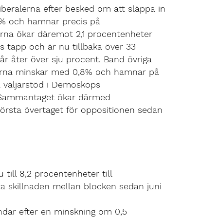
beralerna efter besked om att släppa in
,5% och hamnar precis på
rna ökar däremot 2,1 procentenheter
 tapp och är nu tillbaka över 33
r åter över sju procent. Band övriga
aterna minskar med 0,8% och hamnar på
ta väljarstöd i Demoskops
9. Sammantaget ökar därmed
 största övertaget för oppositionen sedan
till 8,2 procentenheter till
ta skillnaden mellan blocken sedan juni
andar efter en minskning om 0,5