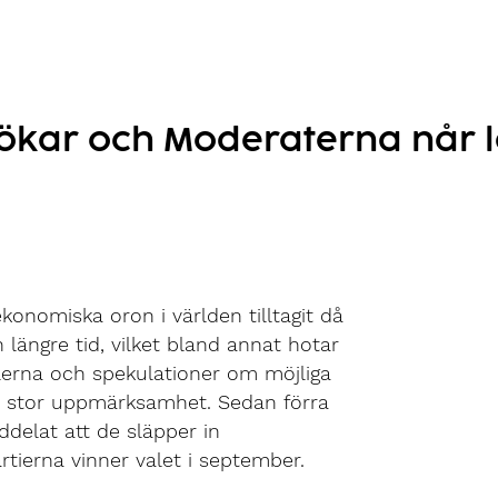
ökar och Moderaterna når l
onomiska oron i världen tilltagit då
ängre tid, vilket bland annat hotar
ralerna och spekulationer om möjliga
 få stor uppmärksamhet. Sedan förra
delat att de släpper in
tierna vinner valet i september.