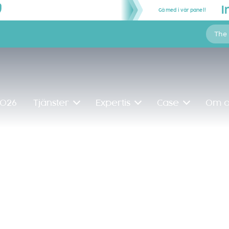
Gå med i vår panel!
The
2026
Tjänster
Expertis
Case
Om o