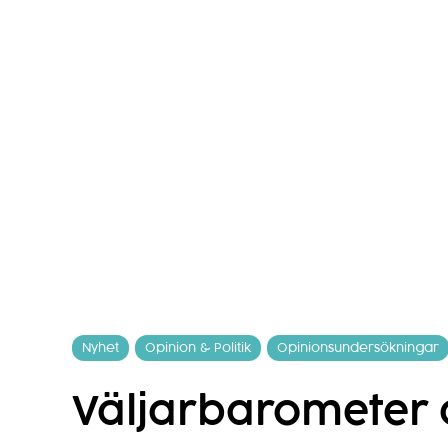
Nyhet
Opinion & Politik
Opinionsundersökningar
Väljarbarometer a