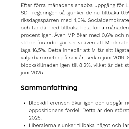
Efter förra månadens snabba uppgång för Li
SD i regeringen så sjunker de nu tillbaka 0
riksdagsspärren med 4,0%. Socialdemokrate
och tar därmed tillbaka hela förra månadens
procent igen. Även MP ökar med 0,6% och nå
större förändringar ser vi även att Moder
låga 16,5%. Detta innebär att M får sitt lägs
väljarbarometer på sex år, sedan juni 201
blockskillnaden igen till 8,2%, vilket är det
juni 2025.
Sammanfattning
Blockdifferensen ökar igen och uppgår nu 
oppositionens fördel. Detta är den störs
2025.
Liberalerna sjunker tillbaka något och l