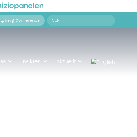
Sök
 Lyberg Conference
på:
ss
Insikter
Aktuellt