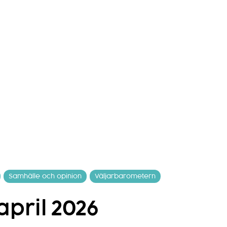
Samhälle och opinion
Väljarbarometern
pril 2026