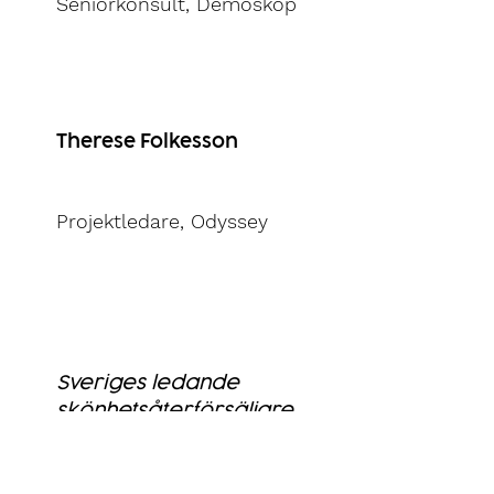
Seniorkonsult, Demoskop
Therese Folkesson
Projektledare, Odyssey
Sveriges ledande
skönhetsåterförsäljare
Upptäck hur Lyko har använt