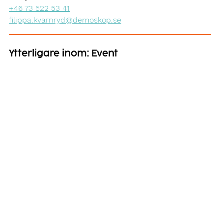
+46 73 522 53 41
filippa.kvarnryd@demoskop.se
Ytterligare inom: Event
Möt oss på Insiktstorget i Visby
22 juni 2026
Få djupare insikter om ditt varumärkes position