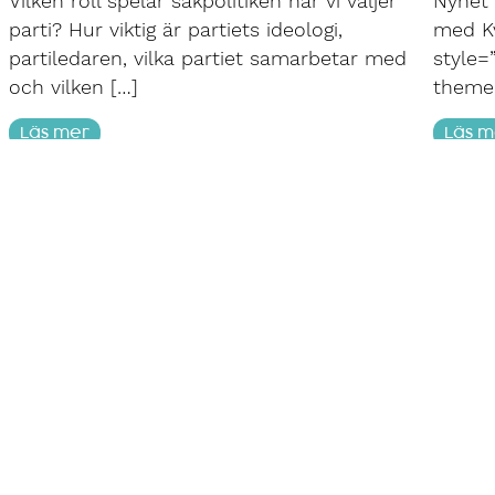
Vilken roll spelar sakpolitiken när vi väljer
Nyhet 
parti? Hur viktig är partiets ideologi,
med Kv
partiledaren, vilka partiet samarbetar med
style=
och vilken […]
themec
Läs mer
Läs m
kt
Navigering
0)8-506 455 00
Hem
:30-17:00)
Kontakt
Integritetspolicy
@demoskop.se