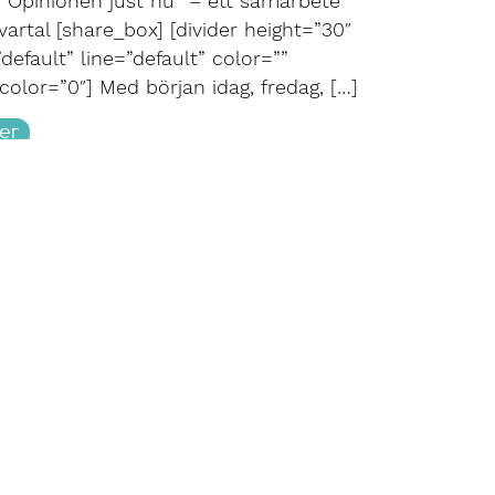
”Opinionen just nu” – ett samarbete
artal [share_box] [divider height=”30″
”default” line=”default” color=””
olor=”0″] Med början idag, fredag, […]
er