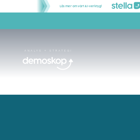
Skip
Läs mer om vårt AI-verktyg!
to
content
ANALYS + STRATEGI