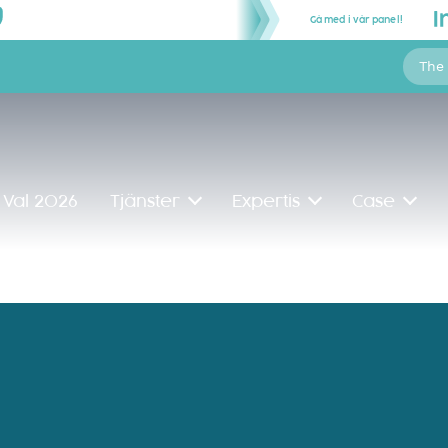
Gå med i vår panel!
The
Val 2026
Tjänster
Expertis
Case