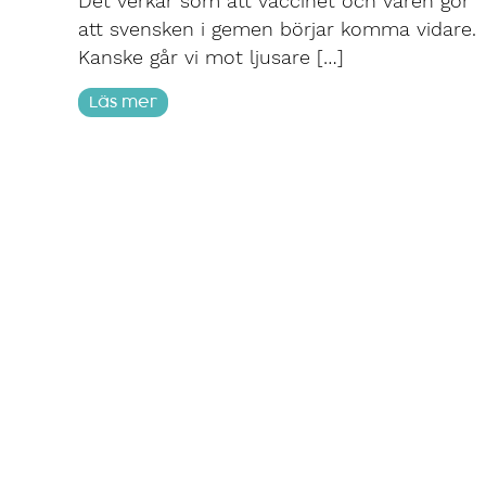
Det verkar som att vaccinet och våren gör
att svensken i gemen börjar komma vidare.
Kanske går vi mot ljusare […]
Läs mer
Kontor
Konta
Tele:
+46 (
Stockholm
(mån-fre 8
Sveavägen 9
SE-111 57 Stockholm
Mail:
info
Göteborg
Linkedin
Östra Hamngatan 41-43