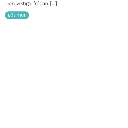
Den viktiga frågan […]
Läs mer
Aftonbladet: Moderater mer positiva till
Liberalerna
20 mars 2026
Snart är det söndag och Simona Mohamssons
omsvängning i SD-frågan förväntas bekräftas.