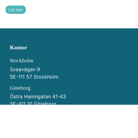
Läs mer
Kontor
Stockholm
Sveavägen 9
SE-111 57 Stockholm
Göteborg
Östra Hamngatan 41-43
SE-411 10 Göteborg
Kontakt
Tele:
+46 (0)8-506 455 00
(mån-fre 8:30-17:00)