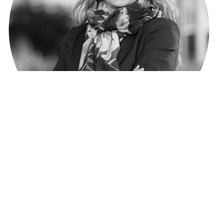
Janine Alm Ericson
Riksdagsledamot och ekonomisk-politisk
talesperson, MP