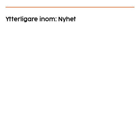
Ytterligare inom: Nyhet
AI kan frigöra tid. Men människor avgör
om tiden skapar värde.
3 juli 2026
Efter Almedalen 2026 ser vi hur samtalen om
framtidens arbetsliv allt oftare kretsar kring AI,