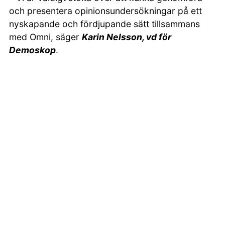
och presentera opinionsundersökningar på ett
nyskapande och fördjupande sätt tillsammans
med Omni, säger
Karin Nelsson, vd för
Demoskop
.
Omnis ambition med de nya undersökningarna
ska fungera som motvikt till de ibland förenklade
opinonssiffror som finns i nyhetsflödet.
Undersökningar kommer att beredas stor plats
och stort utrymme, alltid med möjlighet till
fördjupning och fler perspektiv.
– Jag ser verkligen fram emot att få arbeta
tillsammans med Omni för att tillhandahålla
kvalificerade och fördjupande
opinionsundersökningar kring aktuella teman i
samhällsdebatten, säger
Johan Martinsson,