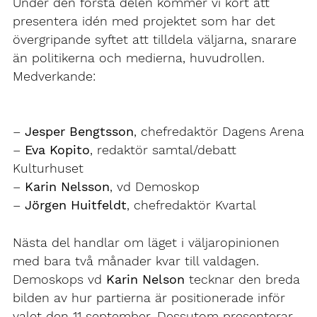
Under den första delen kommer vi kort att
presentera idén med projektet som har det
övergripande syftet att tilldela väljarna, snarare
än politikerna och medierna, huvudrollen.
Medverkande:
–
Jesper Bengtsson
, chefredaktör Dagens Arena
–
Eva Kopito
, redaktör samtal/debatt
Kulturhuset
–
Karin Nelsson
, vd Demoskop
–
Jörgen Huitfeldt
, chefredaktör Kvartal
Nästa del handlar om läget i väljaropinionen
med bara två månader kvar till valdagen.
Demoskops vd
Karin Nelson
tecknar den breda
bilden av hur partierna är positionerade inför
valet den 11 september. Dessutom presenterar