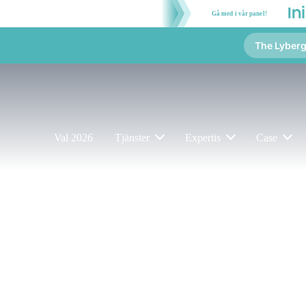
Gå med i vår panel!
The Lyber
Val 2026
Tjänster
Expertis
Case