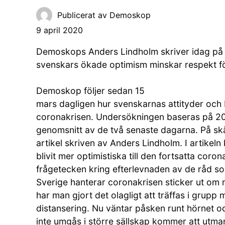
Publicerat av
Demoskop
9 april 2020
Demoskops Anders Lindholm skriver idag p
svenskars ökade optimism minskar respekt fö
Demoskop följer sedan 15
mars dagligen hur svenskarnas attityder oc
coronakrisen. Undersökningen baseras på 200
genomsnitt av de två senaste dagarna. På s
artikel skriven av Anders Lindholm. I artikel
blivit mer optimistiska till den fortsatta coro
frågetecken kring efterlevnaden av de råd s
Sverige hanterar coronakrisen sticker ut om m
har man gjort det olagligt att träffas i grupp 
distansering. Nu väntar påsken runt hörnet och
inte umgås i större sällskap kommer att utma