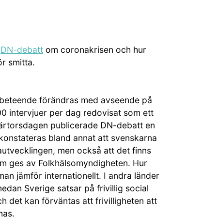
å
DN-debatt
om coronakrisen och hur
r smitta.
h beteende förändras med avseende på
 intervjuer per dag redovisat som ett
kärtorsdagen publicerade DN-debatt en
n konstateras bland annat att svenskarna
nautvecklingen, men också att det finns
om ges av Folkhälsomyndigheten. Hur
an jämför internationellt. I andra länder
medan Sverige satsar på frivillig social
 det kan förväntas att frivilligheten att
nas.