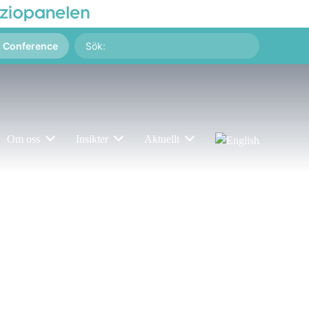
Sök
g Conference
på:
Om oss
Insikter
Aktuellt