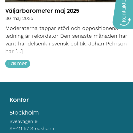
Kontakta oss
Väljarbarometer maj 2025
30 maj 2025
Moderaterna tappar stöd och oppositionens
ledning är rekordstor Den senaste månaden har
varit händelserik i svensk politik. Johan Pehrson
har […]
Läs mer
Kontor
Stockholm
Sveavägen 9
SE-111 57 Stockholm