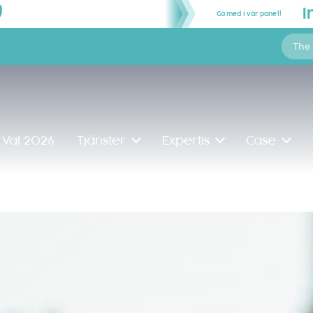
Gå med i vår panel!
The
Val 2026
Tjänster
Expertis
Case