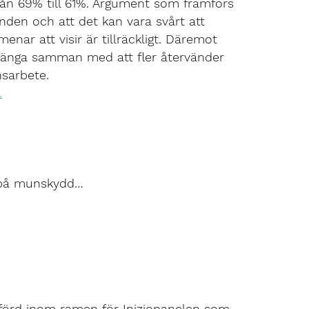
n 69% till 61%. Argument som framförs
nden och att det kan vara svårt att
ar att visir är tillräckligt. Däremot
 hänga samman med att fler återvänder
nsarbete.
.
v på munskydd…
förd inom ramen för Iniziopanelen som