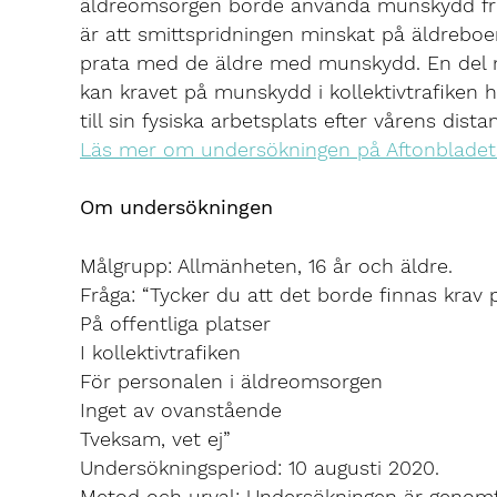
äldreomsorgen borde använda munskydd frå
är att smittspridningen minskat på äldreboe
prata med de äldre med munskydd. En del men
kan kravet på munskydd i kollektivtrafiken
till sin fysiska arbetsplats efter vårens dista
Läs mer om undersökningen på Aftonbladet
Om undersökningen
Målgrupp: Allmänheten, 16 år och äldre.
Fråga: “Tycker du att det borde finnas kra
På offentliga platser
I kollektivtrafiken
För personalen i äldreomsorgen
Inget av ovanstående
Tveksam, vet ej”
Undersökningsperiod: 10 augusti 2020.
Metod och urval: Undersökningen är genom