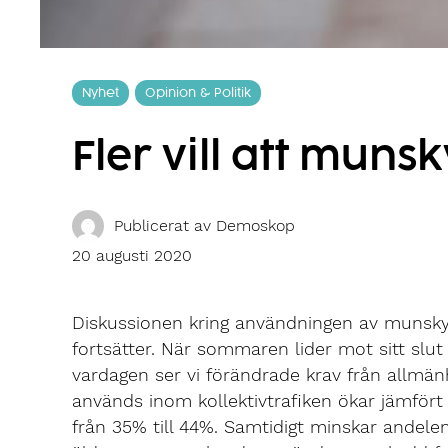
Nyhet
Opinion & Politik
Fler vill att muns
Publicerat av
Demoskop
20 augusti 2020
Diskussionen kring användningen av munsky
fortsätter. När sommaren lider mot sitt slut 
vardagen ser vi förändrade krav från allmä
används inom kollektivtrafiken ökar jämfört
från 35% till 44%. Samtidigt minskar andel