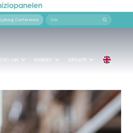
Sök
 Lyberg Conference
på:
Om oss
Insikter
Aktuellt