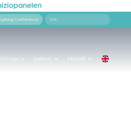
Sök
 Lyberg Conference
på:
Om oss
Insikter
Aktuellt