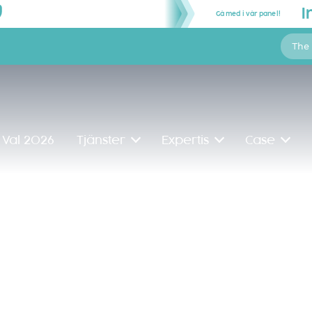
Gå med i vår panel!
The
Val 2026
Tjänster
Expertis
Case