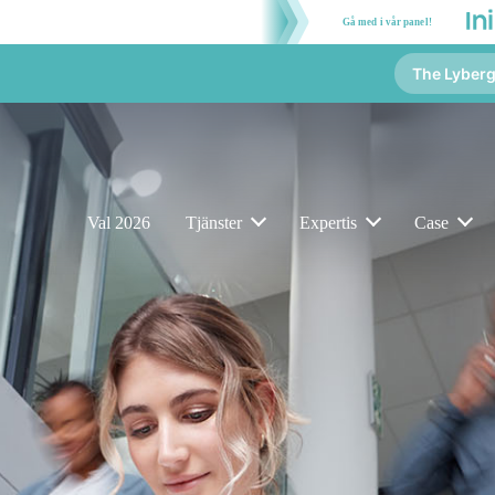
Gå med i vår panel!
The Lyber
Val 2026
Tjänster
Expertis
Case