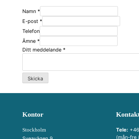
Namn
*
E-post
*
Telefon
Ämne
*
Ditt meddelande
*
Skicka
Kontor
Kontak
Tele:
+46
Stockholm
(mån-fre 
Sveavägen 9